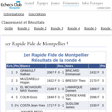
Accueil
Equipes
Jeunes
Evénements
Infos Pratiques
connexion
Informations
Inscription
Classement et Résultats
Grille
Ronde 1
Ronde 2
Ronde 3
Ronde 4
Ronde 5
Ronde 
1er Rapide Fide de Montpellier !
1er Rapide Fide de Montpellier
Résultats de la ronde 4
Ech.
Pts
Blancs
Res.
Noirs
Pts
GRIMAULT
BRICARD
1
3
2067 F
0 - 1
2432 F
3
Nathan
Emmanuel
MUZZARELLI
2
3
1922 F
0 - 1
BRESSY Theo
2170 F
3
Hogan
EL MCHAOURI
LAMARQUE
3
3
2168 F
1 - 0
1868 F
3
MAS Younes
Damien
DERIGE KANE
4
3
COLIN Enzo
1849 F
0 - 1
2096 F
3
Yan
SUDLOW
5
2½
COSTA Jean-Yves
1717 F
0 - 1
1530 F
3
James