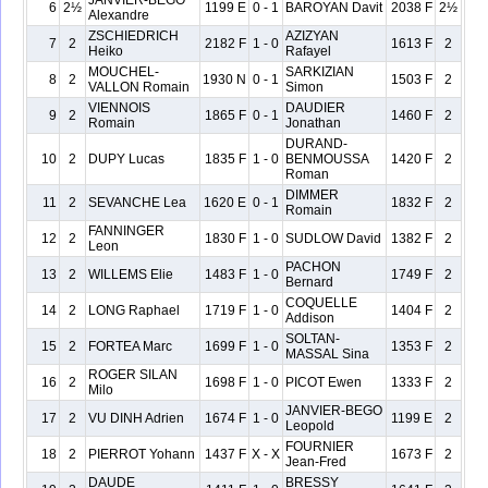
JANVIER-BEGO
6
2½
1199 E
0 - 1
BAROYAN Davit
2038 F
2½
Alexandre
ZSCHIEDRICH
AZIZYAN
7
2
2182 F
1 - 0
1613 F
2
Heiko
Rafayel
MOUCHEL-
SARKIZIAN
8
2
1930 N
0 - 1
1503 F
2
VALLON Romain
Simon
VIENNOIS
DAUDIER
9
2
1865 F
0 - 1
1460 F
2
Romain
Jonathan
DURAND-
10
2
DUPY Lucas
1835 F
1 - 0
BENMOUSSA
1420 F
2
Roman
DIMMER
11
2
SEVANCHE Lea
1620 E
0 - 1
1832 F
2
Romain
FANNINGER
12
2
1830 F
1 - 0
SUDLOW David
1382 F
2
Leon
PACHON
13
2
WILLEMS Elie
1483 F
1 - 0
1749 F
2
Bernard
COQUELLE
14
2
LONG Raphael
1719 F
1 - 0
1404 F
2
Addison
SOLTAN-
15
2
FORTEA Marc
1699 F
1 - 0
1353 F
2
MASSAL Sina
ROGER SILAN
16
2
1698 F
1 - 0
PICOT Ewen
1333 F
2
Milo
JANVIER-BEGO
17
2
VU DINH Adrien
1674 F
1 - 0
1199 E
2
Leopold
FOURNIER
18
2
PIERROT Yohann
1437 F
X - X
1673 F
2
Jean-Fred
DAUDE
BRESSY