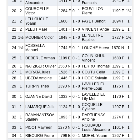
19
2
1411 F
1 - 0
1641 F
2
Alexandre
Francois
COURCELLE
ECUVILLON
20
2
1284 F
0 - 1
1199 E
1½
Victor
Pierre
LELLOUCHE
21
2
1660 F
1 - 0
PAYET Benoit
1094 F
1
Yoann
22
2
PLEUT Mael
1401 F
1 - 0
VINCENTI Ange
1199 E
1
LE NEUTRE
23
1½
MOUNIER Victor
1848 F
1 - 0
1727 F
1½
Baptiste
FOSSELLA
24
1½
1744 F
0 - 1
LOUCHE Herve
1870 N
1
Manuel
COLIN-KHUU
25
1
DEBERLE Arman
1199 E
0 - 1
1680 F
1
Vincent
26
1
NAFZIGER Olivier
1560 N
1 - 0
FERRU Thomas
1199 E
1
27
1
MORATA Jules
1526 F
1 - 0
COUTU Celia
1199 E
1
28
1
UBEDA Antoine
1446 F
1 - 0
HOGIE Sylvain
1199 E
1
LAVILLEDIEU
29
1
TURPIN Theo
1390 N
1 - 0
1175 F
1
Pierre-Loup
LAVILLEDIEU
30
1
OZANNE David
1332 F
0 - 1
1170 F
1
Lily-Mei
COQUELLE
31
1
LAMARQUE Julie
1124 F
1 - 0
1297 F
1
Cyliane
RAMANANTSOA
DARTHENAY
32
1
1093 F
1 - 0
1274 F
1
Stanley
Antoine
ROUBAUD
33
1
PICOT Mayreen
1270 N
0 - 1
1101 F
1
Louis-Alexandre
34
1
RIBOURG Pierre
799 E
0 - 1
MOREL Yoann
1267 F
1