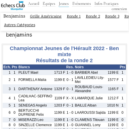
Accueil
Equipes
Jeunes
Evénements
Infos Pratiques
connexion
Benjamins
Grille Américaine
Ronde 1
Ronde 2
Ronde 3
Ro
Autres Catégories
benjamins
Championnat Jeunes de l'Hérault 2022 - Ben
mixte
Résultats de la ronde 2
Ech.
Pts
Blancs
Res.
Noirs
Pts
1
1
PLEUT Mael
1713 F
1 - 0
BARBIER Abel
1199 E
1
LAVILLEDIEU Lily-
2
1
FORMELLA Malia
1199 E
0 - 1
1577 F
1
Mei
ROUBAUD Louis-
3
1
DARTHENAY Antoine
1329 F
0 - 1
1165 F
1
Alexandre
CADILHAC-SEFFINO
4
1
1109 F
X - X
LAMARQUE Julie
1212 F
1
Lea
5
1
SENEGAS Angelo
1203 F
0 - 1
BAILLE Alban
1010 N
1
BERTUCCHI
6
0
1199 E
1 - 0
LAAROUSSI Sajida
1199 E
0
DUFRENE Felix
7
0
MISERAZZI Leo
1199 E
1 - 0
CLAMENS Titouan
1199 E
0
8
0
SINZELLE Clemence
1199 E
1 - 0
GUANNEL Lony
1199 E
0