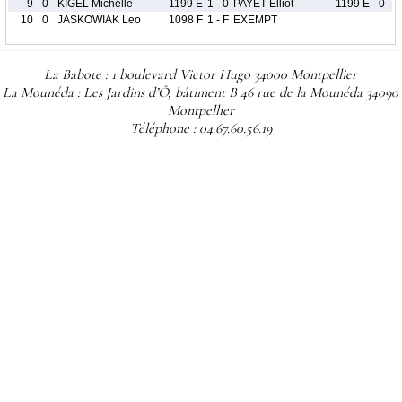
9
0
KIGEL Michelle
1199 E
1 - 0
PAYET Elliot
1199 E
0
10
0
JASKOWIAK Leo
1098 F
1 - F
EXEMPT
La Babote : 1 boulevard Victor Hugo 34000 Montpellier
La Mounéda : Les Jardins d’Ô, bâtiment B 46 rue de la Mounéda 34090
Montpellier
Téléphone : 04.67.60.56.19