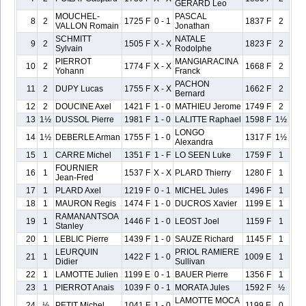
GERARD Leo
MOUCHEL-
PASCAL
8
2
1725 F
0 - 1
1837 F
2
VALLON Romain
Jonathan
SCHMITT
NATALE
9
2
1505 F
X - X
1823 F
2
Sylvain
Rodolphe
PIERROT
MANGIARACINA
10
2
1774 F
X - X
1668 F
2
Yohann
Franck
PACHON
11
2
DUPY Lucas
1755 F
X - X
1662 F
2
Bernard
12
2
DOUCINE Axel
1421 F
1 - 0
MATHIEU Jerome
1749 F
2
13
1½
DUSSOL Pierre
1981 F
1 - 0
LALITTE Raphael
1598 F
1½
LONGO
14
1½
DEBERLE Arman
1755 F
1 - 0
1317 F
1½
Alexandra
15
1
CARRE Michel
1351 F
1 - F
LO SEEN Luke
1759 F
1
FOURNIER
16
1
1537 F
X - X
PLARD Thierry
1280 F
1
Jean-Fred
17
1
PLARD Axel
1219 F
0 - 1
MICHEL Jules
1496 F
1
18
1
MAURON Regis
1474 F
1 - 0
DUCROS Xavier
1199 E
1
RAMANANTSOA
19
1
1446 F
1 - 0
LEOST Joel
1159 F
1
Stanley
20
1
LEBLIC Pierre
1439 F
1 - 0
SAUZE Richard
1145 F
1
LEURQUIN
PRIOL RAMIERE
21
1
1422 F
1 - 0
1009 E
1
Didier
Sullivan
22
1
LAMOTTE Julien
1199 E
0 - 1
BAUER Pierre
1356 F
1
23
1
PIERROT Anais
1039 F
0 - 1
MORATA Jules
1592 F
½
LAMOTTE MOCA
24
½
PETIT Michel
1041 F
1 - 0
1199 E
0