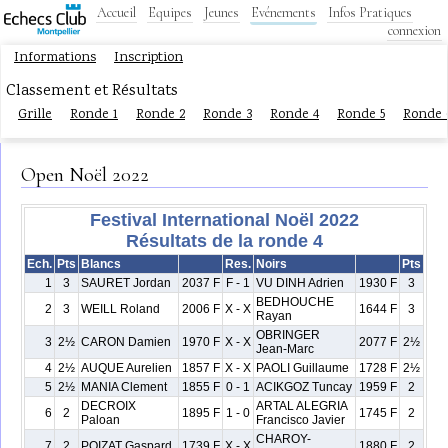
Accueil
Equipes
Jeunes
Evénements
Infos Pratiques
connexion
Informations
Inscription
Classement et Résultats
Grille
Ronde 1
Ronde 2
Ronde 3
Ronde 4
Ronde 5
Ronde 
Open Noël 2022
Festival International Noël 2022
Résultats de la ronde 4
Ech.
Pts
Blancs
Res.
Noirs
Pts
1
3
SAURET Jordan
2037 F
F - 1
VU DINH Adrien
1930 F
3
BEDHOUCHE
2
3
WEILL Roland
2006 F
X - X
1644 F
3
Rayan
OBRINGER
3
2½
CARON Damien
1970 F
X - X
2077 F
2½
Jean-Marc
4
2½
AUQUE Aurelien
1857 F
X - X
PAOLI Guillaume
1728 F
2½
5
2½
MANIA Clement
1855 F
0 - 1
ACIKGOZ Tuncay
1959 F
2
DECROIX
ARTAL ALEGRIA
6
2
1895 F
1 - 0
1745 F
2
Paloan
Francisco Javier
CHAROY-
7
2
POIZAT Gaspard
1739 F
X - X
1880 F
2