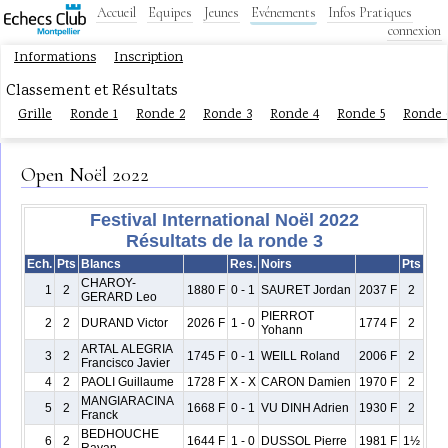
Accueil
Equipes
Jeunes
Evénements
Infos Pratiques
connexion
Informations
Inscription
Classement et Résultats
Grille
Ronde 1
Ronde 2
Ronde 3
Ronde 4
Ronde 5
Ronde 
Open Noël 2022
Festival International Noël 2022
Résultats de la ronde 3
Ech.
Pts
Blancs
Res.
Noirs
Pts
CHAROY-
1
2
1880 F
0 - 1
SAURET Jordan
2037 F
2
GERARD Leo
PIERROT
2
2
DURAND Victor
2026 F
1 - 0
1774 F
2
Yohann
ARTAL ALEGRIA
3
2
1745 F
0 - 1
WEILL Roland
2006 F
2
Francisco Javier
4
2
PAOLI Guillaume
1728 F
X - X
CARON Damien
1970 F
2
MANGIARACINA
5
2
1668 F
0 - 1
VU DINH Adrien
1930 F
2
Franck
BEDHOUCHE
6
2
1644 F
1 - 0
DUSSOL Pierre
1981 F
1½