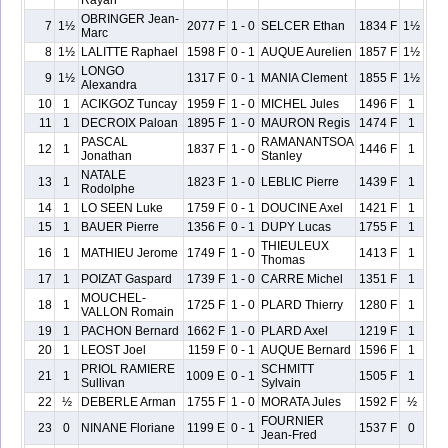
Rayan
OBRINGER Jean-
7
1½
2077 F
1 - 0
SELCER Ethan
1834 F
1½
Marc
8
1½
LALITTE Raphael
1598 F
0 - 1
AUQUE Aurelien
1857 F
1½
LONGO
9
1½
1317 F
0 - 1
MANIA Clement
1855 F
1½
Alexandra
10
1
ACIKGOZ Tuncay
1959 F
1 - 0
MICHEL Jules
1496 F
1
11
1
DECROIX Paloan
1895 F
1 - 0
MAURON Regis
1474 F
1
PASCAL
RAMANANTSOA
12
1
1837 F
1 - 0
1446 F
1
Jonathan
Stanley
NATALE
13
1
1823 F
1 - 0
LEBLIC Pierre
1439 F
1
Rodolphe
14
1
LO SEEN Luke
1759 F
0 - 1
DOUCINE Axel
1421 F
1
15
1
BAUER Pierre
1356 F
0 - 1
DUPY Lucas
1755 F
1
THIEULEUX
16
1
MATHIEU Jerome
1749 F
1 - 0
1413 F
1
Thomas
17
1
POIZAT Gaspard
1739 F
1 - 0
CARRE Michel
1351 F
1
MOUCHEL-
18
1
1725 F
1 - 0
PLARD Thierry
1280 F
1
VALLON Romain
19
1
PACHON Bernard
1662 F
1 - 0
PLARD Axel
1219 F
1
20
1
LEOST Joel
1159 F
0 - 1
AUQUE Bernard
1596 F
1
PRIOL RAMIERE
SCHMITT
21
1
1009 E
0 - 1
1505 F
1
Sullivan
Sylvain
22
½
DEBERLE Arman
1755 F
1 - 0
MORATA Jules
1592 F
½
FOURNIER
23
0
NINANE Floriane
1199 E
0 - 1
1537 F
0
Jean-Fred