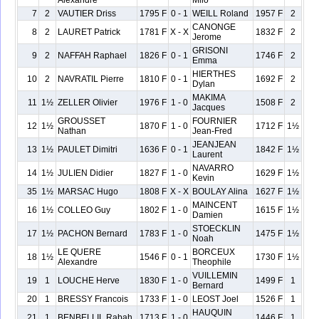
Alexandre
Milo
7
2
VAUTIER Driss
1795 F
0 - 1
WEILL Roland
1957 F
2
CANONGE
8
2
LAURET Patrick
1781 F
X - X
1832 F
2
Jerome
GRISONI
9
2
NAFFAH Raphael
1826 F
0 - 1
1746 F
2
Emma
HIERTHES
10
2
NAVRATIL Pierre
1810 F
0 - 1
1692 F
2
Dylan
MAKIMA
11
1½
ZELLER Olivier
1976 F
1 - 0
1508 F
2
Jacques
GROUSSET
FOURNIER
12
1½
1870 F
1 - 0
1712 F
1½
Nathan
Jean-Fred
JEANJEAN
13
1½
PAULET Dimitri
1636 F
0 - 1
1842 F
1½
Laurent
NAVARRO
14
1½
JULIEN Didier
1827 F
1 - 0
1629 F
1½
Kevin
35
1½
MARSAC Hugo
1808 F
X - X
BOULAY Alina
1627 F
1½
MAINCENT
16
1½
COLLEO Guy
1802 F
1 - 0
1615 F
1½
Damien
STOECKLIN
17
1½
PACHON Bernard
1783 F
1 - 0
1475 F
1½
Noah
LE QUERE
BORCEUX
18
1½
1546 F
0 - 1
1730 F
1½
Alexandre
Theophile
VUILLEMIN
19
1
LOUCHE Herve
1830 F
1 - 0
1499 F
1
Bernard
20
1
BRESSY Francois
1733 F
1 - 0
LEOST Joel
1526 F
1
HAUQUIN
21
1
BENBELLIL Rabah
1713 F
1 - 0
1446 F
1