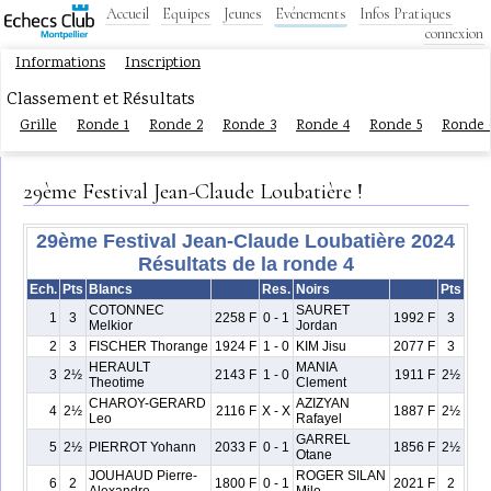
Accueil
Equipes
Jeunes
Evénements
Infos Pratiques
connexion
Informations
Inscription
Classement et Résultats
Grille
Ronde 1
Ronde 2
Ronde 3
Ronde 4
Ronde 5
Ronde 
29ème Festival Jean-Claude Loubatière !
29ème Festival Jean-Claude Loubatière 2024
Résultats de la ronde 4
Ech.
Pts
Blancs
Res.
Noirs
Pts
COTONNEC
SAURET
1
3
2258 F
0 - 1
1992 F
3
Melkior
Jordan
2
3
FISCHER Thorange
1924 F
1 - 0
KIM Jisu
2077 F
3
HERAULT
MANIA
3
2½
2143 F
1 - 0
1911 F
2½
Theotime
Clement
CHAROY-GERARD
AZIZYAN
4
2½
2116 F
X - X
1887 F
2½
Leo
Rafayel
GARREL
5
2½
PIERROT Yohann
2033 F
0 - 1
1856 F
2½
Otane
JOUHAUD Pierre-
ROGER SILAN
6
2
1800 F
0 - 1
2021 F
2