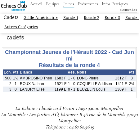
Accueil
Equipes
Jeunes
Evénements
Infos Pratiques
connexion
Cadets
Grille Américaine
Ronde 1
Ronde 2
Ronde 3
Ronde 
Autres Catégories
cadets
Championnat Jeunes de l'Hérault 2022 - Cad Jun
mi
Résultats de la ronde 4
Ech.
Pts
Blancs
Res.
Noirs
Pts
500
1½
AMBROSINO Theo
1683 F
1 - 0
LONG Pierre
1312 F
3
2
1
ROUX Nathan
1521 F
1 - 0
COQUELLE Addison
1411 F
2½
3
0
LANDRY Elise
1199 E
0 - 1
BEUZELIN Louis
1309 F
1
La Babote : 1 boulevard Victor Hugo 34000 Montpellier
La Mounéda : Les Jardins d’Ô, bâtiment B 46 rue de la Mounéda 34090
Montpellier
Téléphone : 04.67.60.56.19