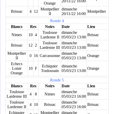
20/11/22 16:00
Orange
Montpellier
dimanche
Brissac
4
12
Montpellier
II
20/11/22 16:00
Ronde 4
Blancs
Res
Noirs
Date
Lieu
Toulouse
dimanche
Nimes
10
4
Brissac
Lardenne II
05/03/23 13:00
Toulouse
dimanche
Brissac
12
2
Brissac
Lardenne III
05/03/23 13:00
Montpellier
dimanche
0
16
Carcassonne
Orange
II
05/03/23 13:00
Echecs
Echiquier
dimanche
Loisir
10
F
Orange
Toulousain
05/03/23 13:00
Orange
Ronde 5
Blancs
Res
Noirs
Date
Lieu
Toulouse
dimanche
4
8
Nimes
Brissac
Lardenne III
05/03/23 16:00
Toulouse
dimanche
4
10
Brissac
Brissac
Lardenne II
05/03/23 16:00
Echiquier
Montpellier
dimanche