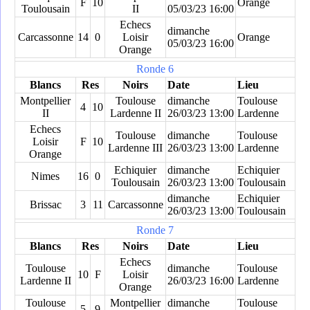
F
10
Orange
Toulousain
II
05/03/23 16:00
Echecs
dimanche
Carcassonne
14
0
Loisir
Orange
05/03/23 16:00
Orange
Ronde 6
Blancs
Res
Noirs
Date
Lieu
Montpellier
Toulouse
dimanche
Toulouse
4
10
II
Lardenne II
26/03/23 13:00
Lardenne
Echecs
Toulouse
dimanche
Toulouse
Loisir
F
10
Lardenne III
26/03/23 13:00
Lardenne
Orange
Echiquier
dimanche
Echiquier
Nimes
16
0
Toulousain
26/03/23 13:00
Toulousain
dimanche
Echiquier
Brissac
3
11
Carcassonne
26/03/23 13:00
Toulousain
Ronde 7
Blancs
Res
Noirs
Date
Lieu
Echecs
Toulouse
dimanche
Toulouse
10
F
Loisir
Lardenne II
26/03/23 16:00
Lardenne
Orange
Toulouse
Montpellier
dimanche
Toulouse
5
9