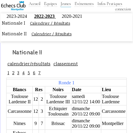
Accueil
Equipes
Jeunes
Evénements
Infos Pratiques
connexion
2023-2024
2022-2023
2020-2021
Nationale I
Calendrier / Résultats
Nationale II
Calendrier / Résultats
Nationale II
calendrier/résultats
classement
1
2
3
4
5
6
7
Ronde 1
Blancs
Res
Noirs
Date
Lieu
Toulouse
Toulouse
samedi
Toulouse
12
2
Lardenne II
Lardenne III
12/11/22 14:00
Lardenne
Echiquier
dimanche
Carcassonne
12
3
Carcassonne
Toulousain
20/11/22 09:00
dimanche
Nimes
9
7
Brissac
Montpellier
20/11/22 09:00
Echecs