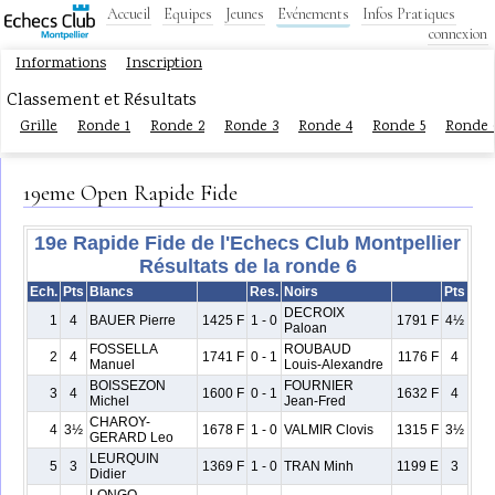
Accueil
Equipes
Jeunes
Evénements
Infos Pratiques
connexion
Informations
Inscription
Classement et Résultats
Grille
Ronde 1
Ronde 2
Ronde 3
Ronde 4
Ronde 5
Ronde 
19eme Open Rapide Fide
19e Rapide Fide de l'Echecs Club Montpellier
Résultats de la ronde 6
Ech.
Pts
Blancs
Res.
Noirs
Pts
DECROIX
1
4
BAUER Pierre
1425 F
1 - 0
1791 F
4½
Paloan
FOSSELLA
ROUBAUD
2
4
1741 F
0 - 1
1176 F
4
Manuel
Louis-Alexandre
BOISSEZON
FOURNIER
3
4
1600 F
0 - 1
1632 F
4
Michel
Jean-Fred
CHAROY-
4
3½
1678 F
1 - 0
VALMIR Clovis
1315 F
3½
GERARD Leo
LEURQUIN
5
3
1369 F
1 - 0
TRAN Minh
1199 E
3
Didier