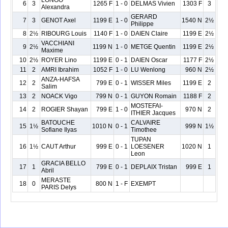
LONGO
6
3
1265 F
1 - 0
DELMAS Vivien
1303 F
3
Alexandra
GERARD
7
3
GENOT Axel
1199 E
1 - 0
1540 N
2½
Philippe
8
2½
RIBOURG Louis
1140 F
1 - 0
DAIEN Claire
1199 E
2½
VACCHIANI
9
2½
1199 N
1 - 0
METGE Quentin
1199 E
2½
Maxime
10
2½
ROYER Lino
1199 E
0 - 1
DAIEN Oscar
1177 F
2½
11
2
AMRI Ibrahim
1052 F
1 - 0
LU Wenlong
960 N
2½
ANZA-HAFSA
12
2
799 E
0 - 1
WISSER Miles
1199 E
2
Salim
13
2
NOACK Vigo
799 N
0 - 1
GUYON Romain
1188 F
2
MOSTEFAI-
14
2
ROGIER Shayan
799 E
1 - 0
970 N
2
ITHIER Jacques
BATOUCHE
CALVAIRE
15
1½
1010 N
0 - 1
999 N
1½
Sofiane Ilyas
Timothee
TUPAN
16
1½
CAUT Arthur
999 E
0 - 1
LOESENER
1020 N
1
Leon
GRACIA BELLO
17
1
799 E
0 - 1
DEPLAIX Tristan
999 E
1
Abril
MERASTE
18
0
800 N
1 - F
EXEMPT
PARIS Delys