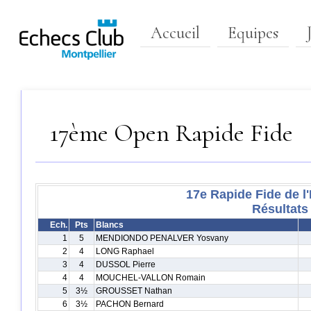
Accueil
Equipes
17ème Open Rapide Fide
17e Rapide Fide de l
Résultats
Ech.
Pts
Blancs
1
5
MENDIONDO PENALVER Yosvany
2
4
LONG Raphael
3
4
DUSSOL Pierre
4
4
MOUCHEL-VALLON Romain
5
3½
GROUSSET Nathan
6
3½
PACHON Bernard