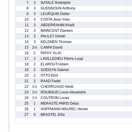
7
3
NATALE Rodolphe
8
3
GUENNOUN Anthony
9
3
LEURQUIN Didier
10
3
COSTA Jean-Yves
11
3
ABDERRAHIM Khalil
12
3
MAINCENT Damien
13
3
PAULET Dimitri
14
3
KELEMEN Thomas
15
2½
CAMHI David
16
2
PATHY Yu-Ki
17
2
LAVILLEDIEU Pierre-Loup
18
2
ELAROUTI Adam
19
2
GODDYN Gabriel
20
2
OTTO Eliot
21
2
RAAD Fadel
22
1½
CHERRUAUD Heidi
23
1½
ROUBAUD Louis-Alexandre
24
1½
COUTRON Lucas
25
1
MERASTE PARIS Delys
26
1
HOFFMANN MAUREL Hector
27
0
BRASTEL Ellie