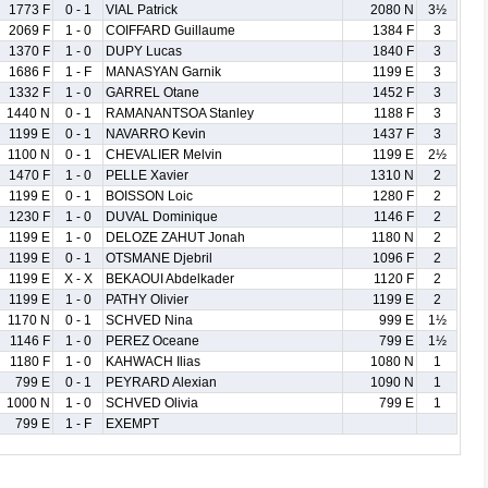
1773 F
0 - 1
VIAL Patrick
2080 N
3½
2069 F
1 - 0
COIFFARD Guillaume
1384 F
3
1370 F
1 - 0
DUPY Lucas
1840 F
3
1686 F
1 - F
MANASYAN Garnik
1199 E
3
1332 F
1 - 0
GARREL Otane
1452 F
3
1440 N
0 - 1
RAMANANTSOA Stanley
1188 F
3
1199 E
0 - 1
NAVARRO Kevin
1437 F
3
1100 N
0 - 1
CHEVALIER Melvin
1199 E
2½
1470 F
1 - 0
PELLE Xavier
1310 N
2
1199 E
0 - 1
BOISSON Loic
1280 F
2
1230 F
1 - 0
DUVAL Dominique
1146 F
2
1199 E
1 - 0
DELOZE ZAHUT Jonah
1180 N
2
1199 E
0 - 1
OTSMANE Djebril
1096 F
2
1199 E
X - X
BEKAOUI Abdelkader
1120 F
2
1199 E
1 - 0
PATHY Olivier
1199 E
2
1170 N
0 - 1
SCHVED Nina
999 E
1½
1146 F
1 - 0
PEREZ Oceane
799 E
1½
1180 F
1 - 0
KAHWACH Ilias
1080 N
1
799 E
0 - 1
PEYRARD Alexian
1090 N
1
1000 N
1 - 0
SCHVED Olivia
799 E
1
799 E
1 - F
EXEMPT