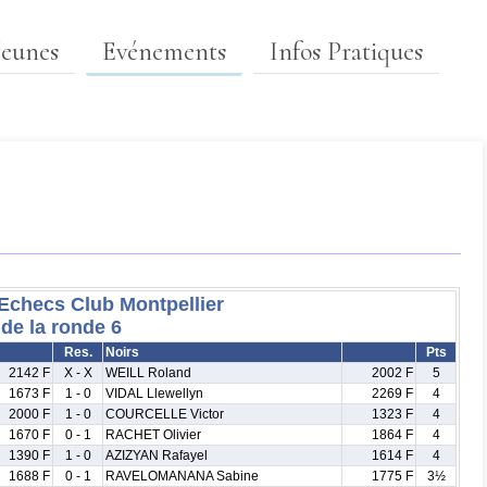
Jeunes
Evénements
Infos Pratiques
'Echecs Club Montpellier
 de la ronde 6
Res.
Noirs
Pts
2142 F
X - X
WEILL Roland
2002 F
5
1673 F
1 - 0
VIDAL Llewellyn
2269 F
4
2000 F
1 - 0
COURCELLE Victor
1323 F
4
1670 F
0 - 1
RACHET Olivier
1864 F
4
1390 F
1 - 0
AZIZYAN Rafayel
1614 F
4
1688 F
0 - 1
RAVELOMANANA Sabine
1775 F
3½